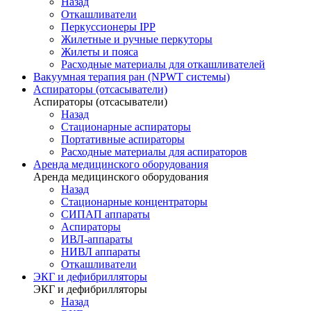
Назад
Откашливатели
Перкуссионеры IPP
Жилетные и ручные перкуторы
Жилеты и пояса
Расходные материалы для откашливателей
Вакуумная терапия ран (NPWT системы)
Аспираторы (отсасыватели)
Аспираторы (отсасыватели)
Назад
Стационарные аспираторы
Портативные аспираторы
Расходные материалы для аспираторов
Аренда медицинского оборудования
Аренда медицинского оборудования
Назад
Стационарные концентраторы
СИПАП аппараты
Аспираторы
ИВЛ-аппараты
НИВЛ аппараты
Откашливатели
ЭКГ и дефибрилляторы
ЭКГ и дефибрилляторы
Назад