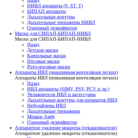
Назад
НИВЛ аппараты (S, ST, T)
БИПАП аппараты
Дыхательные контуры
Дыхательные тренажеры НИВЛ
Озоновый дезинфектор
Маски для СИПАП-БИПАП-НИВЛ
Маски для СИПАП-БИПАП-НИВЛ
Назад
Детские маски
Канюльные маски
Носовые маски
Рото-носовые маски
Аппараты ИВЛ (инвазивная вентиляция легких)
Аппараты ИВЛ (инвазивная вентиляция легких)
Назад
ИВЛ аппараты (SIMV, PSV, PCV и др.)
Увлажнители ИВЛ и аксессуары
Дыхательные контуры для аппаратов ИВЛ
Небулайзеры ИВЛ
Дыхательные тренажеры
Мешки Амбу
Озоновый дезинфектор
Аппаратное удаление мокроты (откашливатели)
Аппаратное удаление мокроты (откашливатели)