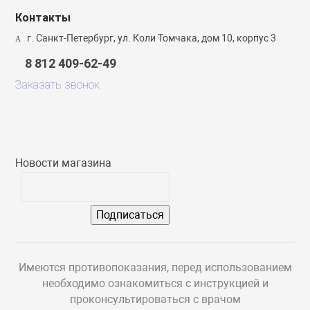
пираторный
Страна-изготовитель
Контакты
г. Санкт-Петербург, ул. Коли Томчака, дом 10, корпус 3
8 812 409-62-49
ы
Заказать звонок
 мониторы
пациента
Новости магазина
е, шприцевые и
ые насосы
ые концентраторы
Имеются противопоказания, перед использованием
необходимо ознакомиться с инструкцией и
метры
проконсультироваться с врачом