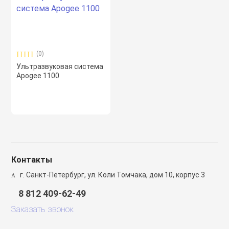
спираторный
ы
(0)
Ультразвуковая система
Apogee 1100
 мониторы
пациента
Подбор параметров
е, шприцевые и
ые насосы
Бренд
Контакты
г. Санкт-Петербург, ул. Коли Томчака, дом 10, корпус 3
ые концентраторы
Страна-изготовитель
8 812 409-62-49
Заказать звонок
метры