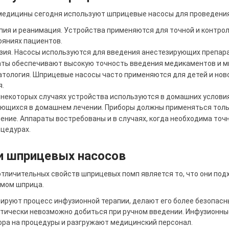
медицины сегодня используют шприцевые насосы для проведения 
пия и реанимация. Устройства применяются для точной и контро
ояниях пациентов.
езия. Насосы используются для введения анестезирующих препар
аты обеспечивают высокую точность введения медикаментов и 
атология. Шприцевые насосы часто применяются для детей и нов
.
 некоторых случаях устройства используются в домашних услови
ющихся в домашнем лечении. Приборы должны применяться тольк
ение. Аппараты востребованы и в случаях, когда необходима точ
цедурах.
и шприцевых насосов
тличительных свойств шприцевых помп является то, что они под
емом шприца.
ируют процесс инфузионной терапии, делают его более безопасн
актически невозможно добиться при ручном введении. Инфузион
ора на процедуры и разгружают медицинский персонал.