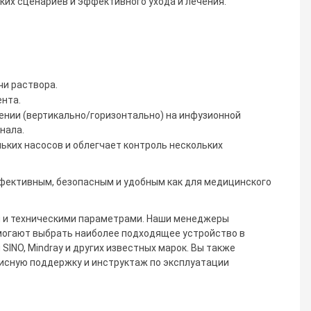
ких сценариев и эффективного ухода и лечения.
и раствора.
нта.
нии (вертикально/горизонтально) на инфузионной
нала.
ьких насосов и облегчает контроль нескольких
ффективным, безопасным и удобным как для медицинского
 и техническими параметрами. Наши менеджеры
могают выбрать наиболее подходящее устройство в
INO, Mindray и других известных марок. Вы также
висную поддержку и инструктаж по эксплуатации