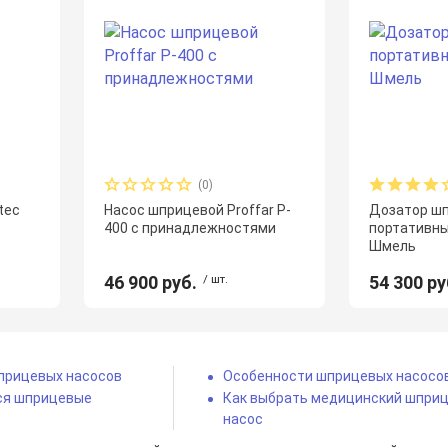
(0)
tec
Насос шприцевой Proffar P-
Дозатор ш
400 с принадлежностями
портативны
Шмель
46 900 руб.
/ шт.
54 300 ру
прицевых насосов
Особенности шприцевых насосо
ся шприцевые
Как выбрать медицинский шпри
насос