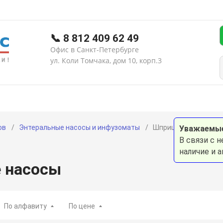
📞 8 812 409 62 49
Офис в Санкт-Петербурге
ул. Коли Томчака, дом 10, корп.3
тика апноэ
Статьи
Вопросы и ответы
Гарантия и
ов
Энтеральные насосы и инфузоматы
Шприцевые насосы
Уважаемые
В связи с 
наличие и 
 насосы
По алфавиту
По цене