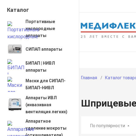
Каталог
Портативные
кислородные
аппараты
СИПАП аппараты
О компании
Диагнос
БИПАП | НИВЛ
аппараты
Главная
Каталог товар
Маски для СИПАП-
БИПАП-НИВЛ
Аппараты ИВЛ
Шприцевые
(инвазивная
вентиляция легких)
Аппаратное
По популярности
удаление мокроты
(откашливатели)