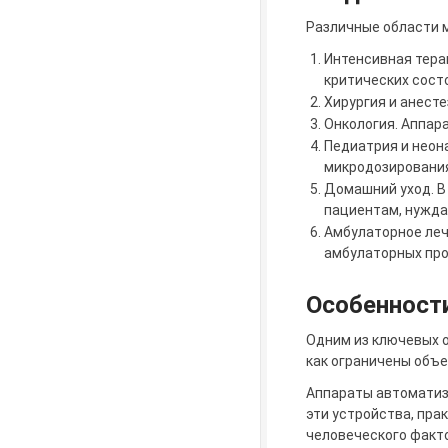
Различные области 
Интенсивная тера
критических сост
Хирургия и анест
Онкология. Аппар
Педиатрия и неон
микродозирования
Домашний уход. В
пациентам, нужда
Амбулаторное леч
амбулаторных про
Особенност
Одним из ключевых о
как ограничены объ
Аппараты автоматиз
эти устройства, пр
человеческого факт