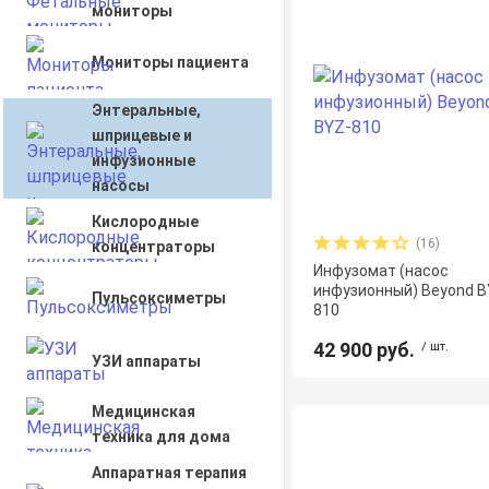
мониторы
Мониторы пациента
Энтеральные,
шприцевые и
инфузионные
насосы
Кислородные
(16)
концентраторы
Инфузомат (насос
инфузионный) Beyond B
Пульсоксиметры
810
42 900 руб.
/ шт.
УЗИ аппараты
Медицинская
техника для дома
Аппаратная терапия