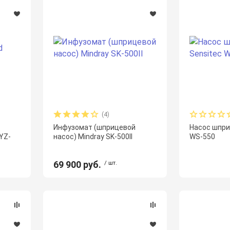
(4)
Инфузомат (шприцевой
Насос шпри
YZ-
насос) Mindray SK-500II
WS-550
69 900 руб.
/ шт.