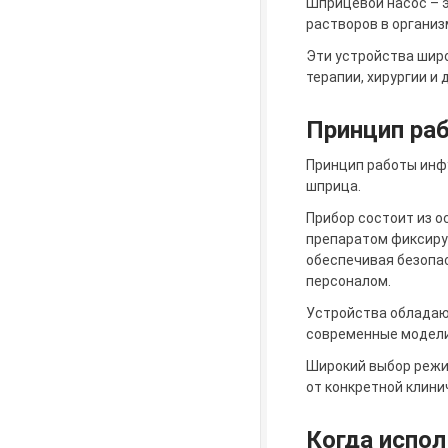
Шприцевой насос – э
растворов в организ
Эти устройства шир
терапии, хирургии и
Принцип ра
Принцип работы инф
шприца.
Прибор состоит из о
препаратом фиксируе
обеспечивая безопа
персоналом.
Устройства обладают
современные модели
Широкий выбор режи
от конкретной клини
Когда испо