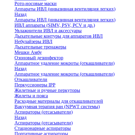
Рото-носовые маски
Аппараты ИВЛ (инвазивная вентиляция легких)
Назад
Аппараты ИВЛ (инвазивная вентиляция легких)
ИВЛ аппараты (SIMV, PSV, PCV и др.)
Увлажнители ИВЛ и аксессуары
Дыхательные контуры для аппаратов ИВЛ
Небулайзеры ИВЛ
Дыхательные тренажеры
Мешки Амбу
Озоновый дезинфектор
Аппаратное удаление мокроты (откашливатели)
Назад
Аппаратное удаление мокроты (откашливатели)
Откашливатели
Перкуссионеры IPP
Жилетные и ручные перкуторы
Жилеты и пояса
Расходные материалы для откашливателей
Вакуумная терапия ран (NPWT системы)
Аспираторы (отсасыватели)
Назад
Аспираторы (отсасыватели)
Стационарные аспираторы
Портативные аспираторы