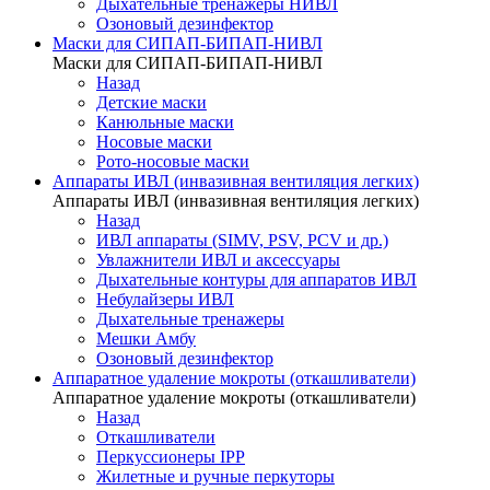
Дыхательные тренажеры НИВЛ
Озоновый дезинфектор
Маски для СИПАП-БИПАП-НИВЛ
Маски для СИПАП-БИПАП-НИВЛ
Назад
Детские маски
Канюльные маски
Носовые маски
Рото-носовые маски
Аппараты ИВЛ (инвазивная вентиляция легких)
Аппараты ИВЛ (инвазивная вентиляция легких)
Назад
ИВЛ аппараты (SIMV, PSV, PCV и др.)
Увлажнители ИВЛ и аксессуары
Дыхательные контуры для аппаратов ИВЛ
Небулайзеры ИВЛ
Дыхательные тренажеры
Мешки Амбу
Озоновый дезинфектор
Аппаратное удаление мокроты (откашливатели)
Аппаратное удаление мокроты (откашливатели)
Назад
Откашливатели
Перкуссионеры IPP
Жилетные и ручные перкуторы