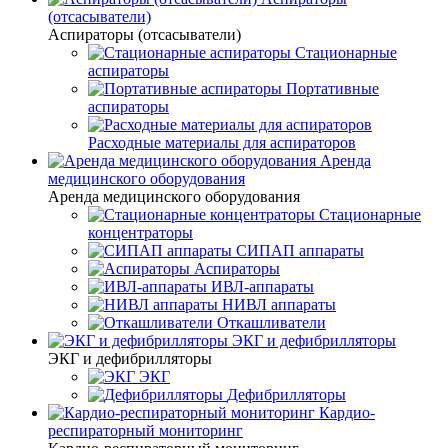
(отсасыватели)
Аспираторы (отсасыватели)
Стационарные
аспираторы
Портативные
аспираторы
Расходные материалы для аспираторов
Аренда
медицинского оборудования
Аренда медицинского оборудования
Стационарные
концентраторы
СИПАП аппараты
Аспираторы
ИВЛ-аппараты
НИВЛ аппараты
Откашливатели
ЭКГ и дефибрилляторы
ЭКГ и дефибрилляторы
ЭКГ
Дефибрилляторы
Кардио-
респираторный мониторинг