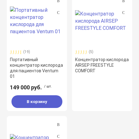
спираторный
ы
 мониторы
(19)
(5)
Портативный
Концентратор кислорода
концентратор кислорода
AIRSEP FREESTYLE
пациента
для пациентов Ventum
COMFORT
01
149 000 руб.
/ шт.
е, шприцевые и
ые насосы
В корзину
ые концентраторы
метры