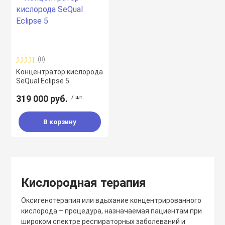
аты
я техника для дома
(8)
Концентратор кислорода
SeQual Eclipse 5
 терапия
ных и орфанных
319 000 руб.
/ шт.
й
В корзину
Подбор параметров
Кислородная терапия
Цена СПБ
Оксигенотерапия или вдыхание концентрированного
кислорода – процедура, назначаемая пациентам при
широком спектре респираторных заболеваний и