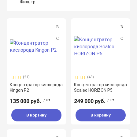
ВЛ (инвазивная
Расходные мат
НИВЛ аппарат
Фильтр
 легких)
откашливателе
Высокопоточна
Дыхательные 
(HFOT)
Откашливатели
 удаление мокроты
тели)
Мешки Амбу
Дыхательные 
терапия ран (NPWT
Озоновый дези
Назальные каню
 (отсасыватели)
(21)
(48)
Концентратор кислорода
Концентратор кислорода
Kingon P2
Scaleo HORIZON Р5
ицинского
135 000 руб.
/ шт.
249 000 руб.
/ шт.
ния
В корзину
В корзину
ибрилляторы