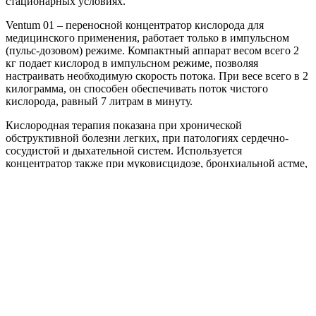
стационарных условиях.
Ventum 01 – переносной концентратор кислорода для
медицинского применения, работает только в импульсном
(пульс-дозовом) режиме. Компактный аппарат весом всего 2
кг подает кислород в импульсном режиме, позволяя
настраивать необходимую скорость потока. При весе всего в 2
килограмма, он способен обеспечивать поток чистого
кислорода, равный 7 литрам в минуту.
Кислородная терапия показана при хронической
обструктивной болезни легких, при патологиях сердечно-
сосудистой и дыхательной систем. Используется
концентратор также при муковисцидозе, бронхиальной астме,
при повышенном давлении в малом круге кровообращения.
Пациенты с ХОБЛ, которые регулярно проходят
оксигенотерапию, живут дольше в среднем на 6 лет. При этом
существенно повышается качество жизни: сводятся к
минимуму симптомы обструктивной болезни.
Основные характеристики
производительность до 7 л/мин
7 режимов скорости потока