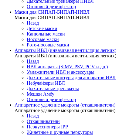
Дыхательные тренажеры НИВЛ
Озоновый дезинфектор
Маски для СИПАП-БИПАП-НИВЛ
Маски для СИПАП-БИПАП-НИВЛ
Назад
Детские маски
Канюльные маски
Носовые маски
Рото-носовые маски
Аппараты ИВЛ (инвазивная вентиляция легких)
Аппараты ИВЛ (инвазивная вентиляция легких)
Назад
ИВЛ аппараты (SIMV, PSV, PCV и др.)
Увлажнители ИВЛ и аксессуары
Дыхательные контуры для аппаратов ИВЛ
Небулайзеры ИВЛ
Дыхательные тренажеры
Мешки Амбу
Озоновый дезинфектор
Аппаратное удаление мокроты (откашливатели)
Аппаратное удаление мокроты (откашливатели)
Назад
Откашливатели
Перкуссионеры IPP
Жилетные и ручные перкуторы