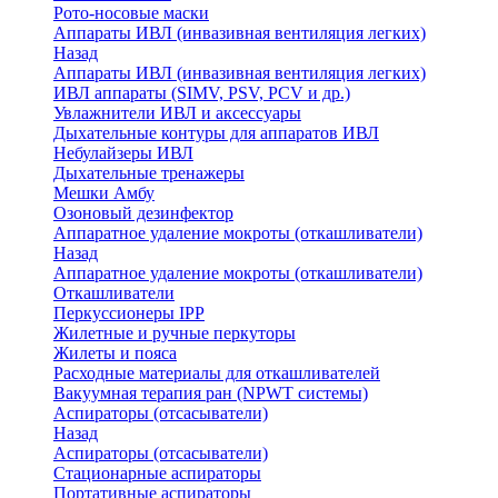
Рото-носовые маски
Аппараты ИВЛ (инвазивная вентиляция легких)
Назад
Аппараты ИВЛ (инвазивная вентиляция легких)
ИВЛ аппараты (SIMV, PSV, PCV и др.)
Увлажнители ИВЛ и аксессуары
Дыхательные контуры для аппаратов ИВЛ
Небулайзеры ИВЛ
Дыхательные тренажеры
Мешки Амбу
Озоновый дезинфектор
Аппаратное удаление мокроты (откашливатели)
Назад
Аппаратное удаление мокроты (откашливатели)
Откашливатели
Перкуссионеры IPP
Жилетные и ручные перкуторы
Жилеты и пояса
Расходные материалы для откашливателей
Вакуумная терапия ран (NPWT системы)
Аспираторы (отсасыватели)
Назад
Аспираторы (отсасыватели)
Стационарные аспираторы
Портативные аспираторы