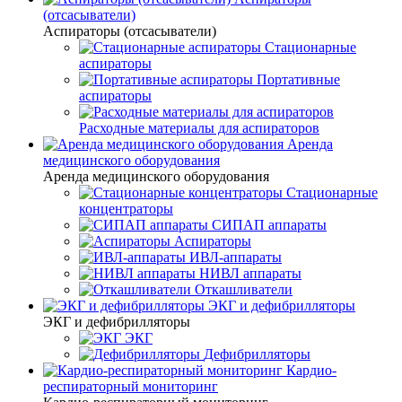
(отсасыватели)
Аспираторы (отсасыватели)
Стационарные
аспираторы
Портативные
аспираторы
Расходные материалы для аспираторов
Аренда
медицинского оборудования
Аренда медицинского оборудования
Стационарные
концентраторы
СИПАП аппараты
Аспираторы
ИВЛ-аппараты
НИВЛ аппараты
Откашливатели
ЭКГ и дефибрилляторы
ЭКГ и дефибрилляторы
ЭКГ
Дефибрилляторы
Кардио-
респираторный мониторинг