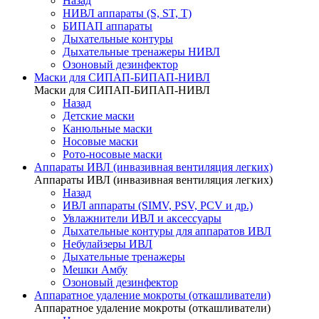
Назад
НИВЛ аппараты (S, ST, T)
БИПАП аппараты
Дыхательные контуры
Дыхательные тренажеры НИВЛ
Озоновый дезинфектор
Маски для СИПАП-БИПАП-НИВЛ
Маски для СИПАП-БИПАП-НИВЛ
Назад
Детские маски
Канюльные маски
Носовые маски
Рото-носовые маски
Аппараты ИВЛ (инвазивная вентиляция легких)
Аппараты ИВЛ (инвазивная вентиляция легких)
Назад
ИВЛ аппараты (SIMV, PSV, PCV и др.)
Увлажнители ИВЛ и аксессуары
Дыхательные контуры для аппаратов ИВЛ
Небулайзеры ИВЛ
Дыхательные тренажеры
Мешки Амбу
Озоновый дезинфектор
Аппаратное удаление мокроты (откашливатели)
Аппаратное удаление мокроты (откашливатели)