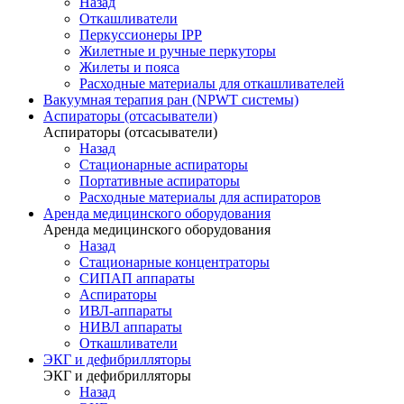
Назад
Откашливатели
Перкуссионеры IPP
Жилетные и ручные перкуторы
Жилеты и пояса
Расходные материалы для откашливателей
Вакуумная терапия ран (NPWT системы)
Аспираторы (отсасыватели)
Аспираторы (отсасыватели)
Назад
Стационарные аспираторы
Портативные аспираторы
Расходные материалы для аспираторов
Аренда медицинского оборудования
Аренда медицинского оборудования
Назад
Стационарные концентраторы
СИПАП аппараты
Аспираторы
ИВЛ-аппараты
НИВЛ аппараты
Откашливатели
ЭКГ и дефибрилляторы
ЭКГ и дефибрилляторы
Назад