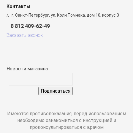
спираторный
Цена СПБ
Контакты
г. Санкт-Петербург, ул. Коли Томчака, дом 10, корпус 3
8 812 409-62-49
ы
Заказать звонок
 мониторы
Бренд
пациента
Страна-изготовитель
Новости магазина
е, шприцевые и
ые насосы
ые концентраторы
Имеются противопоказания, перед использованием
необходимо ознакомиться с инструкцией и
метры
проконсультироваться с врачом