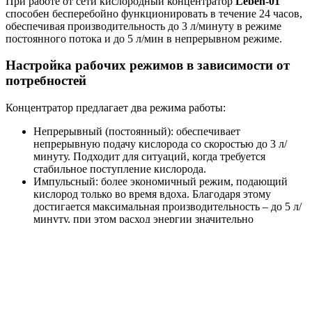
При работе от сети кислородный концентратор
Leben-01
способен бесперебойно функционировать в течение 24 часов,
обеспечивая производительность до 3 л/минуту в режиме
постоянного потока и до 5 л/мин в непрерывном режиме.
Настройка рабочих режимов в зависимости от
потребностей
Концентратор предлагает два режима работы:
Непрерывный (постоянный): обеспечивает
непрерывную подачу кислорода со скоростью до 3 л/
минуту. Подходит для ситуаций, когда требуется
стабильное поступление кислорода.
Импульсный: более экономичный режим, подающий
кислород только во время вдоха. Благодаря этому
достигается максимальная производительность – до 5 л/
минуту, при этом расход энергии значительно
снижается. Прибор автоматически подстраивается под
ритм дыхания пользователя, обеспечивая оптимальное
насыщение организма кислородом.
Передовая технология молекулярного
разделения воздуха