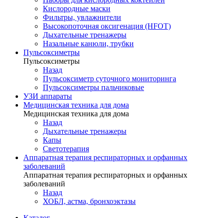
Кислородные маски
Фильтры, увлажнители
Высокопоточная оксигенация (HFOT)
Дыхательные тренажеры
Назальные канюли, трубки
Пульсоксиметры
Пульсоксиметры
Назад
Пульсоксиметр суточного мониторинга
Пульсоксиметры пальчиковые
УЗИ аппараты
Медицинская техника для дома
Медицинская техника для дома
Назад
Дыхательные тренажеры
Капы
Светотерапия
Аппаратная терапия респираторных и орфанных
заболеваний
Аппаратная терапия респираторных и орфанных
заболеваний
Назад
ХОБЛ, астма, бронхоэктазы
Каталог