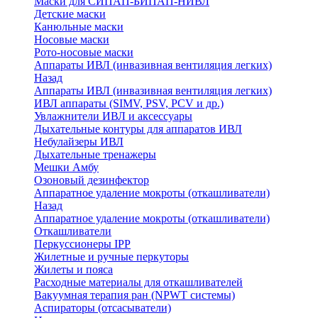
Маски для СИПАП-БИПАП-НИВЛ
Детские маски
Канюльные маски
Носовые маски
Рото-носовые маски
Аппараты ИВЛ (инвазивная вентиляция легких)
Назад
Аппараты ИВЛ (инвазивная вентиляция легких)
ИВЛ аппараты (SIMV, PSV, PCV и др.)
Увлажнители ИВЛ и аксессуары
Дыхательные контуры для аппаратов ИВЛ
Небулайзеры ИВЛ
Дыхательные тренажеры
Мешки Амбу
Озоновый дезинфектор
Аппаратное удаление мокроты (откашливатели)
Назад
Аппаратное удаление мокроты (откашливатели)
Откашливатели
Перкуссионеры IPP
Жилетные и ручные перкуторы
Жилеты и пояса
Расходные материалы для откашливателей
Вакуумная терапия ран (NPWT системы)
Аспираторы (отсасыватели)