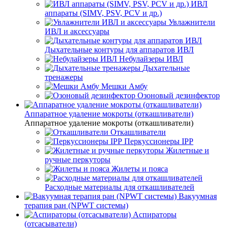
ИВЛ
аппараты (SIMV, PSV, PCV и др.)
Увлажнители
ИВЛ и аксессуары
Дыхательные контуры для аппаратов ИВЛ
Небулайзеры ИВЛ
Дыхательные
тренажеры
Мешки Амбу
Озоновый дезинфектор
Аппаратное удаление мокроты (откашливатели)
Аппаратное удаление мокроты (откашливатели)
Откашливатели
Перкуссионеры IPP
Жилетные и
ручные перкуторы
Жилеты и пояса
Расходные материалы для откашливателей
Вакуумная
терапия ран (NPWT системы)
Аспираторы
(отсасыватели)