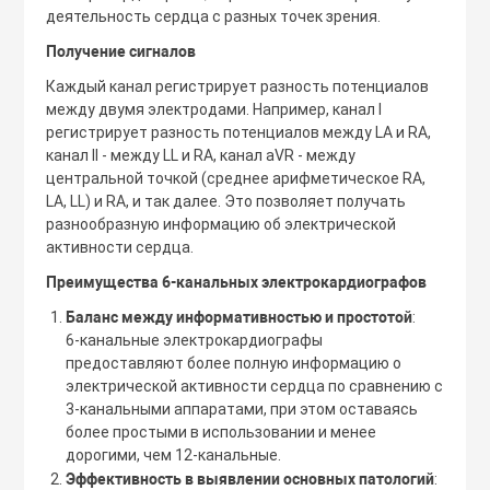
деятельность сердца с разных точек зрения.
аты
Получение сигналов
Каждый канал регистрирует разность потенциалов
между двумя электродами. Например, канал I
я техника для дома
регистрирует разность потенциалов между LA и RA,
канал II - между LL и RA, канал aVR - между
 терапия
центральной точкой (среднее арифметическое RA,
ных и орфанных
LA, LL) и RA, и так далее. Это позволяет получать
й
разнообразную информацию об электрической
активности сердца.
Преимущества 6-канальных электрокардиографов
Баланс между информативностью и простотой
:
6-канальные электрокардиографы
предоставляют более полную информацию о
электрической активности сердца по сравнению с
3-канальными аппаратами, при этом оставаясь
более простыми в использовании и менее
дорогими, чем 12-канальные.
Эффективность в выявлении основных патологий
: