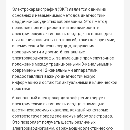
спираторный
Электрокардиография (ЭКГ) является одним из
Цена СПБ
основных и незаменимых методов диагностики
сердечно-сосудистых заболеваний. Этот метод
ы
позволяет регистрировать и анализировать
электрическую активность сердца, что важно для
выявления различных патологий, таких как аритмии,
 мониторы
ишемическая болезнь сердца, нарушения
проводимости и другие. 6-канальные
Бренд
электрокардиографы, занимающие промежуточное
пациента
положение между традиционными 3-канальными и
современными 12-канальными аппаратами,
Страна-изготовитель
предоставляют важную диагностическую
е, шприцевые и
информацию и остаются актуальными в клинической
ые насосы
практике.
6-канальный электрокардиограф регистрирует
электрическую активность сердца с помощью
ые концентраторы
шести независимых каналов, каждый из которых
соответствует определенному набору электродов.
Это позволяет получать шесть различных
метры
электрокардиограмм, отражающих электрическую