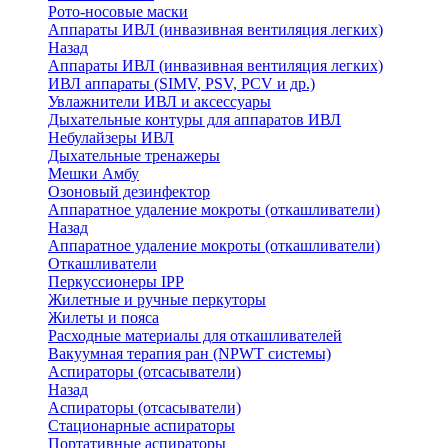
Рото-носовые маски
Аппараты ИВЛ (инвазивная вентиляция легких)
Назад
Аппараты ИВЛ (инвазивная вентиляция легких)
ИВЛ аппараты (SIMV, PSV, PCV и др.)
Увлажнители ИВЛ и аксессуары
Дыхательные контуры для аппаратов ИВЛ
Небулайзеры ИВЛ
Дыхательные тренажеры
Мешки Амбу
Озоновый дезинфектор
Аппаратное удаление мокроты (откашливатели)
Назад
Аппаратное удаление мокроты (откашливатели)
Откашливатели
Перкуссионеры IPP
Жилетные и ручные перкуторы
Жилеты и пояса
Расходные материалы для откашливателей
Вакуумная терапия ран (NPWT системы)
Аспираторы (отсасыватели)
Назад
Аспираторы (отсасыватели)
Стационарные аспираторы
Портативные аспираторы