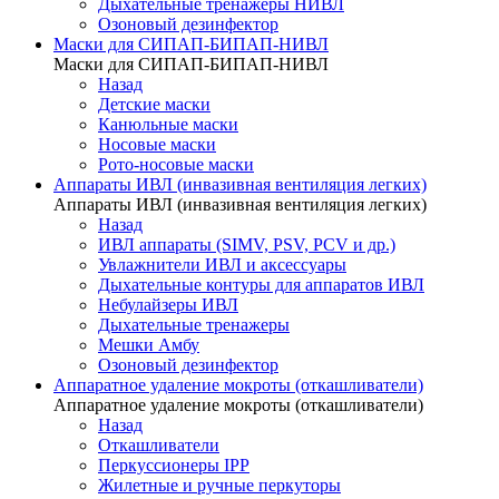
Дыхательные тренажеры НИВЛ
Озоновый дезинфектор
Маски для СИПАП-БИПАП-НИВЛ
Маски для СИПАП-БИПАП-НИВЛ
Назад
Детские маски
Канюльные маски
Носовые маски
Рото-носовые маски
Аппараты ИВЛ (инвазивная вентиляция легких)
Аппараты ИВЛ (инвазивная вентиляция легких)
Назад
ИВЛ аппараты (SIMV, PSV, PCV и др.)
Увлажнители ИВЛ и аксессуары
Дыхательные контуры для аппаратов ИВЛ
Небулайзеры ИВЛ
Дыхательные тренажеры
Мешки Амбу
Озоновый дезинфектор
Аппаратное удаление мокроты (откашливатели)
Аппаратное удаление мокроты (откашливатели)
Назад
Откашливатели
Перкуссионеры IPP
Жилетные и ручные перкуторы