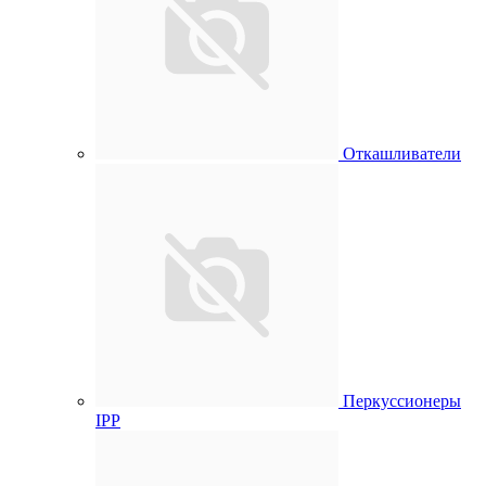
Откашливатели
Перкуссионеры
IPP