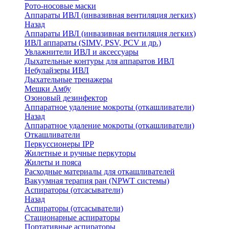
Рото-носовые маски
Аппараты ИВЛ (инвазивная вентиляция легких)
Назад
Аппараты ИВЛ (инвазивная вентиляция легких)
ИВЛ аппараты (SIMV, PSV, PCV и др.)
Увлажнители ИВЛ и аксессуары
Дыхательные контуры для аппаратов ИВЛ
Небулайзеры ИВЛ
Дыхательные тренажеры
Мешки Амбу
Озоновый дезинфектор
Аппаратное удаление мокроты (откашливатели)
Назад
Аппаратное удаление мокроты (откашливатели)
Откашливатели
Перкуссионеры IPP
Жилетные и ручные перкуторы
Жилеты и пояса
Расходные материалы для откашливателей
Вакуумная терапия ран (NPWT системы)
Аспираторы (отсасыватели)
Назад
Аспираторы (отсасыватели)
Стационарные аспираторы
Портативные аспираторы