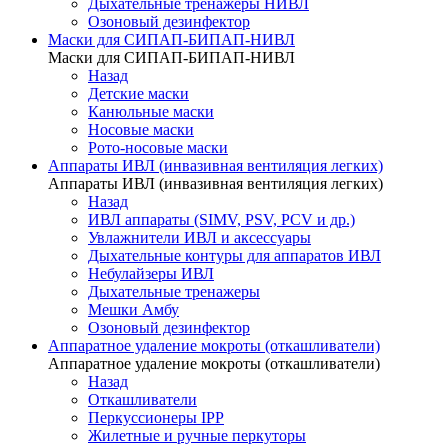
Дыхательные тренажеры НИВЛ
Озоновый дезинфектор
Маски для СИПАП-БИПАП-НИВЛ
Маски для СИПАП-БИПАП-НИВЛ
Назад
Детские маски
Канюльные маски
Носовые маски
Рото-носовые маски
Аппараты ИВЛ (инвазивная вентиляция легких)
Аппараты ИВЛ (инвазивная вентиляция легких)
Назад
ИВЛ аппараты (SIMV, PSV, PCV и др.)
Увлажнители ИВЛ и аксессуары
Дыхательные контуры для аппаратов ИВЛ
Небулайзеры ИВЛ
Дыхательные тренажеры
Мешки Амбу
Озоновый дезинфектор
Аппаратное удаление мокроты (откашливатели)
Аппаратное удаление мокроты (откашливатели)
Назад
Откашливатели
Перкуссионеры IPP
Жилетные и ручные перкуторы