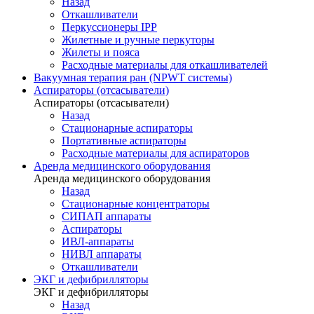
Назад
Откашливатели
Перкуссионеры IPP
Жилетные и ручные перкуторы
Жилеты и пояса
Расходные материалы для откашливателей
Вакуумная терапия ран (NPWT системы)
Аспираторы (отсасыватели)
Аспираторы (отсасыватели)
Назад
Стационарные аспираторы
Портативные аспираторы
Расходные материалы для аспираторов
Аренда медицинского оборудования
Аренда медицинского оборудования
Назад
Стационарные концентраторы
СИПАП аппараты
Аспираторы
ИВЛ-аппараты
НИВЛ аппараты
Откашливатели
ЭКГ и дефибрилляторы
ЭКГ и дефибрилляторы
Назад