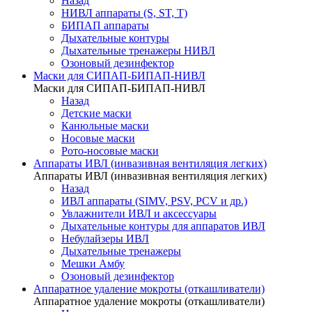
Назад
НИВЛ аппараты (S, ST, T)
БИПАП аппараты
Дыхательные контуры
Дыхательные тренажеры НИВЛ
Озоновый дезинфектор
Маски для СИПАП-БИПАП-НИВЛ
Маски для СИПАП-БИПАП-НИВЛ
Назад
Детские маски
Канюльные маски
Носовые маски
Рото-носовые маски
Аппараты ИВЛ (инвазивная вентиляция легких)
Аппараты ИВЛ (инвазивная вентиляция легких)
Назад
ИВЛ аппараты (SIMV, PSV, PCV и др.)
Увлажнители ИВЛ и аксессуары
Дыхательные контуры для аппаратов ИВЛ
Небулайзеры ИВЛ
Дыхательные тренажеры
Мешки Амбу
Озоновый дезинфектор
Аппаратное удаление мокроты (откашливатели)
Аппаратное удаление мокроты (откашливатели)