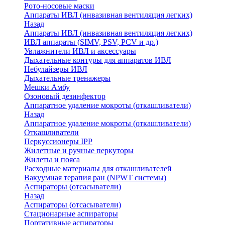
Рото-носовые маски
Аппараты ИВЛ (инвазивная вентиляция легких)
Назад
Аппараты ИВЛ (инвазивная вентиляция легких)
ИВЛ аппараты (SIMV, PSV, PCV и др.)
Увлажнители ИВЛ и аксессуары
Дыхательные контуры для аппаратов ИВЛ
Небулайзеры ИВЛ
Дыхательные тренажеры
Мешки Амбу
Озоновый дезинфектор
Аппаратное удаление мокроты (откашливатели)
Назад
Аппаратное удаление мокроты (откашливатели)
Откашливатели
Перкуссионеры IPP
Жилетные и ручные перкуторы
Жилеты и пояса
Расходные материалы для откашливателей
Вакуумная терапия ран (NPWT системы)
Аспираторы (отсасыватели)
Назад
Аспираторы (отсасыватели)
Стационарные аспираторы
Портативные аспираторы