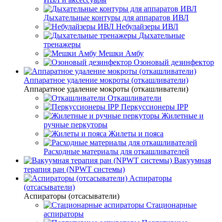
Дыхательные контуры для аппаратов ИВЛ
Небулайзеры ИВЛ
Дыхательные
тренажеры
Мешки Амбу
Озоновый дезинфектор
Аппаратное удаление мокроты (откашливатели)
Аппаратное удаление мокроты (откашливатели)
Откашливатели
Перкуссионеры IPP
Жилетные и
ручные перкуторы
Жилеты и пояса
Расходные материалы для откашливателей
Вакуумная
терапия ран (NPWT системы)
Аспираторы
(отсасыватели)
Аспираторы (отсасыватели)
Стационарные
аспираторы