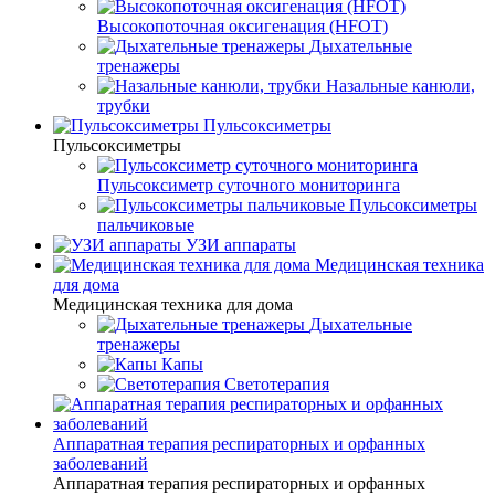
Высокопоточная оксигенация (HFOT)
Дыхательные
тренажеры
Назальные канюли,
трубки
Пульсоксиметры
Пульсоксиметры
Пульсоксиметр суточного мониторинга
Пульсоксиметры
пальчиковые
УЗИ аппараты
Медицинская техника
для дома
Медицинская техника для дома
Дыхательные
тренажеры
Капы
Светотерапия
Аппаратная терапия респираторных и орфанных
заболеваний
Аппаратная терапия респираторных и орфанных