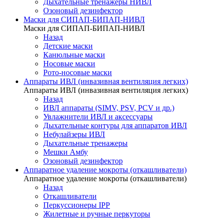
Дыхательные тренажеры НИВЛ
Озоновый дезинфектор
Маски для СИПАП-БИПАП-НИВЛ
Маски для СИПАП-БИПАП-НИВЛ
Назад
Детские маски
Канюльные маски
Носовые маски
Рото-носовые маски
Аппараты ИВЛ (инвазивная вентиляция легких)
Аппараты ИВЛ (инвазивная вентиляция легких)
Назад
ИВЛ аппараты (SIMV, PSV, PCV и др.)
Увлажнители ИВЛ и аксессуары
Дыхательные контуры для аппаратов ИВЛ
Небулайзеры ИВЛ
Дыхательные тренажеры
Мешки Амбу
Озоновый дезинфектор
Аппаратное удаление мокроты (откашливатели)
Аппаратное удаление мокроты (откашливатели)
Назад
Откашливатели
Перкуссионеры IPP
Жилетные и ручные перкуторы