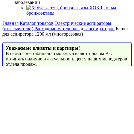
заболеваний
ХОБЛ, астма,
бронхоэктазы
Главная
Каталог товаров
Электрические аспираторы
(отсасыватели)
Расходные материалы для аспираторов
Банка
для аспиратора 1200 мл (многоразовая)
Уважаемые клиенты и партнеры!
В связи с нестабильностью курса валют просим Вас
уточнять наличие и актуальность цен у наших менеджеров
отдела продаж.
Банка для аспиратора 1200
мл (многоразовая)
(9)
Код товара: 00-00001553
Наличие: Много
2 800 руб.
/ шт.