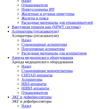
Назад
Откашливатели
Перкуссионеры IPP
Жилетные и ручные перкуторы
Жилеты и пояса
Расходные материалы для откашливателей
Вакуумная терапия ран (NPWT системы)
Аспираторы (отсасыватели)
Аспираторы (отсасыватели)
Назад
Стационарные аспираторы
Портативные аспираторы
Расходные материалы для аспираторов
Аренда медицинского оборудования
Аренда медицинского оборудования
Назад
Стационарные концентраторы
СИПАП аппараты
Аспираторы
ИВЛ-аппараты
НИВЛ аппараты
Откашливатели
ЭКГ и дефибрилляторы
ЭКГ и дефибрилляторы
Назад