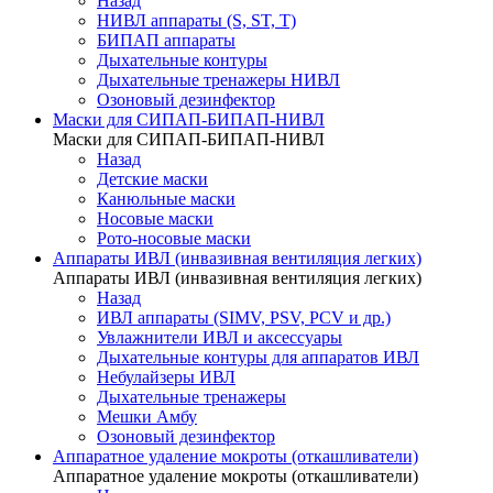
Назад
НИВЛ аппараты (S, ST, T)
БИПАП аппараты
Дыхательные контуры
Дыхательные тренажеры НИВЛ
Озоновый дезинфектор
Маски для СИПАП-БИПАП-НИВЛ
Маски для СИПАП-БИПАП-НИВЛ
Назад
Детские маски
Канюльные маски
Носовые маски
Рото-носовые маски
Аппараты ИВЛ (инвазивная вентиляция легких)
Аппараты ИВЛ (инвазивная вентиляция легких)
Назад
ИВЛ аппараты (SIMV, PSV, PCV и др.)
Увлажнители ИВЛ и аксессуары
Дыхательные контуры для аппаратов ИВЛ
Небулайзеры ИВЛ
Дыхательные тренажеры
Мешки Амбу
Озоновый дезинфектор
Аппаратное удаление мокроты (откашливатели)
Аппаратное удаление мокроты (откашливатели)