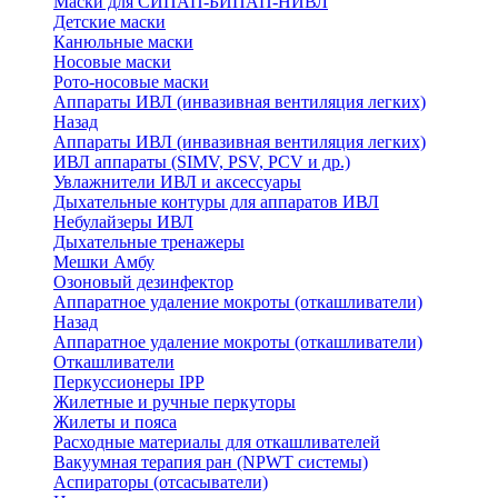
Маски для СИПАП-БИПАП-НИВЛ
Детские маски
Канюльные маски
Носовые маски
Рото-носовые маски
Аппараты ИВЛ (инвазивная вентиляция легких)
Назад
Аппараты ИВЛ (инвазивная вентиляция легких)
ИВЛ аппараты (SIMV, PSV, PCV и др.)
Увлажнители ИВЛ и аксессуары
Дыхательные контуры для аппаратов ИВЛ
Небулайзеры ИВЛ
Дыхательные тренажеры
Мешки Амбу
Озоновый дезинфектор
Аппаратное удаление мокроты (откашливатели)
Назад
Аппаратное удаление мокроты (откашливатели)
Откашливатели
Перкуссионеры IPP
Жилетные и ручные перкуторы
Жилеты и пояса
Расходные материалы для откашливателей
Вакуумная терапия ран (NPWT системы)
Аспираторы (отсасыватели)