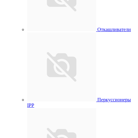
Откашливатели
Перкуссионеры
IPP