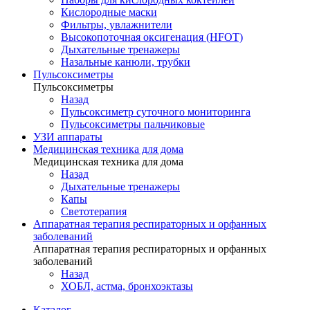
Кислородные маски
Фильтры, увлажнители
Высокопоточная оксигенация (HFOT)
Дыхательные тренажеры
Назальные канюли, трубки
Пульсоксиметры
Пульсоксиметры
Назад
Пульсоксиметр суточного мониторинга
Пульсоксиметры пальчиковые
УЗИ аппараты
Медицинская техника для дома
Медицинская техника для дома
Назад
Дыхательные тренажеры
Капы
Светотерапия
Аппаратная терапия респираторных и орфанных
заболеваний
Аппаратная терапия респираторных и орфанных
заболеваний
Назад
ХОБЛ, астма, бронхоэктазы
Каталог