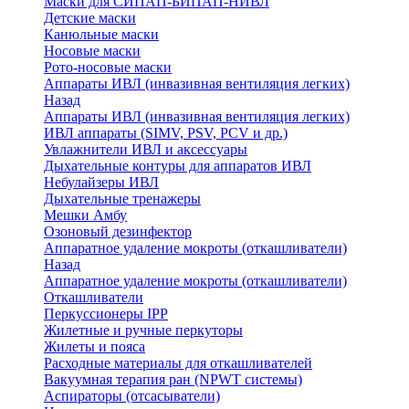
Маски для СИПАП-БИПАП-НИВЛ
Детские маски
Канюльные маски
Носовые маски
Рото-носовые маски
Аппараты ИВЛ (инвазивная вентиляция легких)
Назад
Аппараты ИВЛ (инвазивная вентиляция легких)
ИВЛ аппараты (SIMV, PSV, PCV и др.)
Увлажнители ИВЛ и аксессуары
Дыхательные контуры для аппаратов ИВЛ
Небулайзеры ИВЛ
Дыхательные тренажеры
Мешки Амбу
Озоновый дезинфектор
Аппаратное удаление мокроты (откашливатели)
Назад
Аппаратное удаление мокроты (откашливатели)
Откашливатели
Перкуссионеры IPP
Жилетные и ручные перкуторы
Жилеты и пояса
Расходные материалы для откашливателей
Вакуумная терапия ран (NPWT системы)
Аспираторы (отсасыватели)