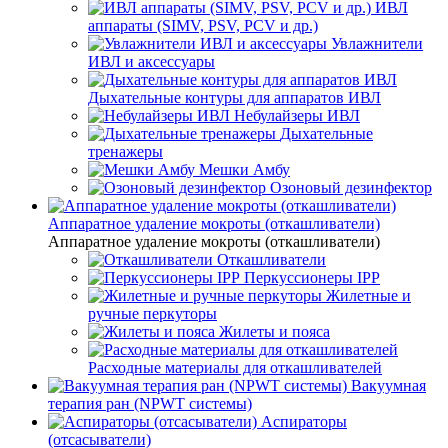
ИВЛ
аппараты (SIMV, PSV, PCV и др.)
Увлажнители
ИВЛ и аксессуары
Дыхательные контуры для аппаратов ИВЛ
Небулайзеры ИВЛ
Дыхательные
тренажеры
Мешки Амбу
Озоновый дезинфектор
Аппаратное удаление мокроты (откашливатели)
Аппаратное удаление мокроты (откашливатели)
Откашливатели
Перкуссионеры IPP
Жилетные и
ручные перкуторы
Жилеты и пояса
Расходные материалы для откашливателей
Вакуумная
терапия ран (NPWT системы)
Аспираторы
(отсасыватели)