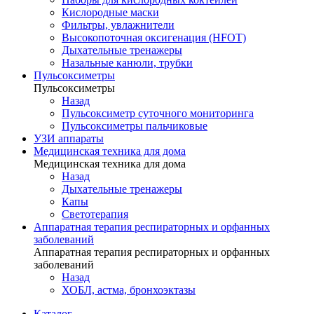
Кислородные маски
Фильтры, увлажнители
Высокопоточная оксигенация (HFOT)
Дыхательные тренажеры
Назальные канюли, трубки
Пульсоксиметры
Пульсоксиметры
Назад
Пульсоксиметр суточного мониторинга
Пульсоксиметры пальчиковые
УЗИ аппараты
Медицинская техника для дома
Медицинская техника для дома
Назад
Дыхательные тренажеры
Капы
Светотерапия
Аппаратная терапия респираторных и орфанных
заболеваний
Аппаратная терапия респираторных и орфанных
заболеваний
Назад
ХОБЛ, астма, бронхоэктазы
Каталог