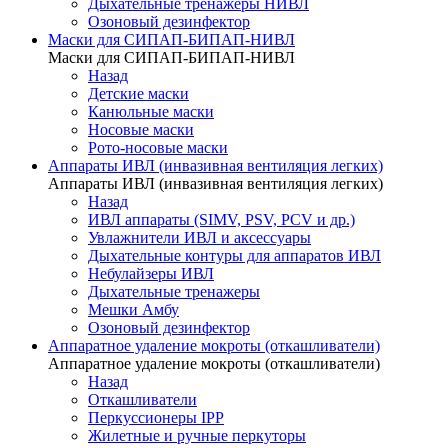
Дыхательные тренажеры НИВЛ
Озоновый дезинфектор
Маски для СИПАП-БИПАП-НИВЛ
Маски для СИПАП-БИПАП-НИВЛ
Назад
Детские маски
Канюльные маски
Носовые маски
Рото-носовые маски
Аппараты ИВЛ (инвазивная вентиляция легких)
Аппараты ИВЛ (инвазивная вентиляция легких)
Назад
ИВЛ аппараты (SIMV, PSV, PCV и др.)
Увлажнители ИВЛ и аксессуары
Дыхательные контуры для аппаратов ИВЛ
Небулайзеры ИВЛ
Дыхательные тренажеры
Мешки Амбу
Озоновый дезинфектор
Аппаратное удаление мокроты (откашливатели)
Аппаратное удаление мокроты (откашливатели)
Назад
Откашливатели
Перкуссионеры IPP
Жилетные и ручные перкуторы