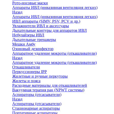
Рото-носовые маски
Аппараты ИВЛ (инвазивная вентиляция легких)
Назад
Аппараты ИВЛ (инвазивная вентиляция легких)
ИВЛ аппараты (SIMV, PSV, PCV и др.)
Увлажнители ИВЛ и аксессуары
Дыхательные контуры для аппаратов ИВЛ
Небулайзеры ИВЛ
Дыхательные тренажеры
Мешки Амбу
Озоновый дезинфектор
Аппаратное удаление мокроты (откашливатели)
Назад
Аппаратное удаление мокроты (откашливатели)
Откашливатели
Перкуссионеры IPP
Жилетные и ручные перкуторы
Жилеты и пояса
Расходные материалы для откашливателей
Вакуумная терапия ран (NPWT системы)
Аспираторы (отсасыватели)
Назад
Аспираторы (отсасыватели)
Стационарные аспираторы
Портативные аспираторы