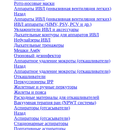
Рото-носовые маски
Аппараты ИВЛ (инвазивная вентиляция легких)
Назад
Аппараты ИВЛ (инвазивная вентиляция легких)
ИВЛ аппараты (SIMV, PSV, PCV и др.)
Увлажнители ИВЛ и аксессуары
Дыхательные контуры для аппаратов ИВЛ
Небулайзеры ИВЛ
Дыхательные тренажеры
Мешки Амбу
Озоновый дезинфектор
Аппаратное удаление мокроты (откашливатели)
Назад
Аппаратное удаление мокроты (откашливатели)
Откашливатели
Перкуссионеры IPP
Жилетные и ручные перкуторы
Жилеты и пояса
Расходные материалы для откашливателей
Вакуумная терапия ран (NPWT системы)
Аспираторы (отсасыватели)
Назад
Аспираторы (отсасыватели)
Стационарные аспираторы
Портативные аспираторы