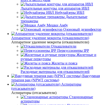
Дыхательные контуры для аппаратов ИВЛ
Небулайзеры ИВЛ
Дыхательные
тренажеры
Мешки Амбу
Озоновый дезинфектор
Аппаратное удаление мокроты (откашливатели)
Аппаратное удаление мокроты (откашливатели)
Откашливатели
Перкуссионеры IPP
Жилетные и
ручные перкуторы
Жилеты и пояса
Расходные материалы для откашливателей
Вакуумная
терапия ран (NPWT системы)
Аспираторы
(отсасыватели)
Аспираторы (отсасыватели)
Стационарные
аспираторы