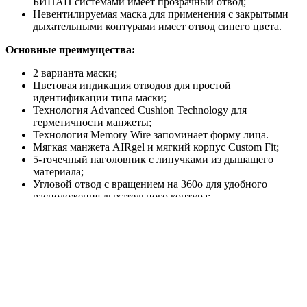
БИПАП системами имеет прозрачный отвод;
Невентилируемая маска для применения с закрытыми
дыхательными контурами имеет отвод синего цвета.
Основные преимущества:
2 варианта маски;
Цветовая индикация отводов для простой
идентификации типа маски;
Технология Advanced Cushion Technology для
герметичности манжеты;
Технология Memory Wire запоминает форму лица.
Мягкая манжета AIRgel и мягкий корпус Custom Fit;
5-точечный наголовник с липучками из дышащего
материала;
Угловой отвод с вращением на 360о для удобного
расположения дыхательного контура;
Небольшой вес и максимум комфорта;
Налобное крепление Touchless Spacebar исключает
давление на переносицу и воздействие на кожу
головных ремней.
Приобретая назальную педиатрическую маску
MiniMe2
у
Медифлекс
, Вы получаете ряд преимуществ, делающих