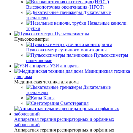
Высокопоточная оксигенация (HFOT)
Дыхательные
тренажеры
Назальные канюли,
трубки
Пульсоксиметры
Пульсоксиметры
Пульсоксиметр суточного мониторинга
Пульсоксиметры
пальчиковые
УЗИ аппараты
Медицинская техника
для дома
Медицинская техника для дома
Дыхательные
тренажеры
Капы
Светотерапия
Аппаратная терапия респираторных и орфанных
заболеваний
Аппаратная терапия респираторных и орфанных