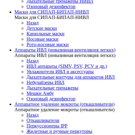
Дыхательные тренажеры НИВЛ
Озоновый дезинфектор
Маски для СИПАП-БИПАП-НИВЛ
Маски для СИПАП-БИПАП-НИВЛ
Назад
Детские маски
Канюльные маски
Носовые маски
Рото-носовые маски
Аппараты ИВЛ (инвазивная вентиляция легких)
Аппараты ИВЛ (инвазивная вентиляция легких)
Назад
ИВЛ аппараты (SIMV, PSV, PCV и др.)
Увлажнители ИВЛ и аксессуары
Дыхательные контуры для аппаратов ИВЛ
Небулайзеры ИВЛ
Дыхательные тренажеры
Мешки Амбу
Озоновый дезинфектор
Аппаратное удаление мокроты (откашливатели)
Аппаратное удаление мокроты (откашливатели)
Назад
Откашливатели
Перкуссионеры IPP
Жилетные и ручные перкуторы