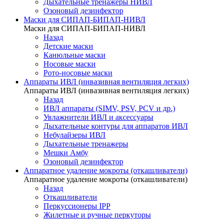
Дыхательные тренажеры НИВЛ
Озоновый дезинфектор
Маски для СИПАП-БИПАП-НИВЛ
Маски для СИПАП-БИПАП-НИВЛ
Назад
Детские маски
Канюльные маски
Носовые маски
Рото-носовые маски
Аппараты ИВЛ (инвазивная вентиляция легких)
Аппараты ИВЛ (инвазивная вентиляция легких)
Назад
ИВЛ аппараты (SIMV, PSV, PCV и др.)
Увлажнители ИВЛ и аксессуары
Дыхательные контуры для аппаратов ИВЛ
Небулайзеры ИВЛ
Дыхательные тренажеры
Мешки Амбу
Озоновый дезинфектор
Аппаратное удаление мокроты (откашливатели)
Аппаратное удаление мокроты (откашливатели)
Назад
Откашливатели
Перкуссионеры IPP
Жилетные и ручные перкуторы