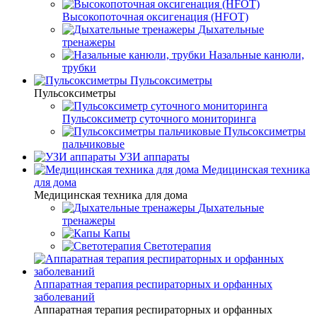
Высокопоточная оксигенация (HFOT)
Дыхательные
тренажеры
Назальные канюли,
трубки
Пульсоксиметры
Пульсоксиметры
Пульсоксиметр суточного мониторинга
Пульсоксиметры
пальчиковые
УЗИ аппараты
Медицинская техника
для дома
Медицинская техника для дома
Дыхательные
тренажеры
Капы
Светотерапия
Аппаратная терапия респираторных и орфанных
заболеваний
Аппаратная терапия респираторных и орфанных