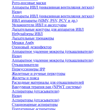
Рото-носовые маски
Аппараты ИВЛ (инвазивная вентиляция легких)
Назад
Аппараты ИВЛ (инвазивная вентиляция легких)
ИВЛ аппараты (SIMV, PSV, PCV и др.)
Увлажнители ИВЛ и аксессуары
Дыхательные контуры для аппаратов ИВЛ
Небулайзеры ИВЛ
Дыхательные тренажеры
Мешки Амбу
Озоновый дезинфектор
Аппаратное удаление мокроты (откашливатели)
Назад
Аппаратное удаление мокроты (откашливатели)
Откашливатели
Перкуссионеры IPP
Жилетные и ручные перкуторы
Жилеты и пояса
Расходные материалы для откашливателей
Вакуумная терапия ран (NPWT системы)
Аспираторы (отсасыватели)
Назад
Аспираторы (отсасыватели)
Стационарные аспираторы
Портативные аспираторы