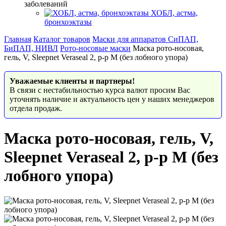
заболеваний
ХОБЛ, астма,
бронхоэктазы
Главная
Каталог товаров
Маски для аппаратов СиПАП,
БиПАП, НИВЛ
Рото-носовые маски
Маска рото-носовая,
гель, V, Sleepnet Veraseal 2, р-р M (без лобного упора)
Уважаемые клиенты и партнеры!
В связи с нестабильностью курса валют просим Вас
уточнять наличие и актуальность цен у наших менеджеров
отдела продаж.
Маска рото-носовая, гель, V,
Sleepnet Veraseal 2, р-р M (без
лобного упора)