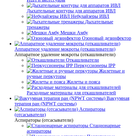
Дыхательные контуры для аппаратов ИВЛ
Небулайзеры ИВЛ
Дыхательные
тренажеры
Мешки Амбу
Озоновый дезинфектор
Аппаратное удаление мокроты (откашливатели)
Аппаратное удаление мокроты (откашливатели)
Откашливатели
Перкуссионеры IPP
Жилетные и
ручные перкуторы
Жилеты и пояса
Расходные материалы для откашливателей
Вакуумная
терапия ран (NPWT системы)
Аспираторы
(отсасыватели)
Аспираторы (отсасыватели)
Стационарные
аспираторы