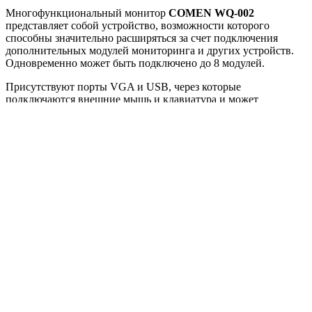
Многофункциональный монитор
COMEN WQ-002
представляет собой устройство, возможности которого
способны значительно расширяться за счет подключения
дополнительных модулей мониторинга и других устройств.
Одновременно может быть подключено до 8 модулей.
Присутствуют порты VGA и USB, через которые
подключаются внешние мышь и клавиатура и может
производиться обновление ПО. Имеется слот для
подключения устройства вызова медсестры, а также разъем
для интеграции термопринтера. Монитор поддерживает и
беспроводное подключение по ИК-связи, а для передачи
видеосигнала в высоком разрешении присутствует интерфейс
DVI–D. Передача анализируемых данных на центральный
пост мониторинга осуществляется по беспроводному
протоколу Wi-Fi.
Монитор
COMEN WQ-002
может применяться как
стационарно, так и при транспортировке пациента между
отделениями. Для непрерывного мониторинга в устройстве
предусмотрен аккумулятор на 4 часа автономной работы.
Интеллектуальная система контроля энергопотребления
помогает сохранить функциональность батареи и
предотвращает колебания напряжения.