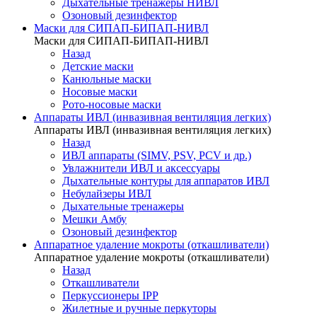
Дыхательные тренажеры НИВЛ
Озоновый дезинфектор
Маски для СИПАП-БИПАП-НИВЛ
Маски для СИПАП-БИПАП-НИВЛ
Назад
Детские маски
Канюльные маски
Носовые маски
Рото-носовые маски
Аппараты ИВЛ (инвазивная вентиляция легких)
Аппараты ИВЛ (инвазивная вентиляция легких)
Назад
ИВЛ аппараты (SIMV, PSV, PCV и др.)
Увлажнители ИВЛ и аксессуары
Дыхательные контуры для аппаратов ИВЛ
Небулайзеры ИВЛ
Дыхательные тренажеры
Мешки Амбу
Озоновый дезинфектор
Аппаратное удаление мокроты (откашливатели)
Аппаратное удаление мокроты (откашливатели)
Назад
Откашливатели
Перкуссионеры IPP
Жилетные и ручные перкуторы