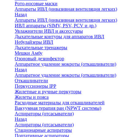
Рото-носовые маски
Аппараты ИВЛ (инвазивная вентиляция легких)
Назад
Аппараты ИВЛ (инвазивная вентиляция легких)
ИВЛ аппараты (SIMV, PSV, PCV и др.)
Увлажнители ИВЛ и аксессуары
Дыхательные контуры для аппаратов ИВЛ
Небулайзеры ИВЛ
Дыхательные тренажеры
Мешки Амбу
Озоновый дезинфектор
Аппаратное удаление мокроты (откашливатели)
Назад
Аппаратное удаление мокроты (откашливатели)
Откашливатели
Перкуссионеры IPP
Жилетные и ручные перкуторы
Жилеты и пояса
Расходные материалы для откашливателей
Вакуумная терапия ран (NPWT системы)
Аспираторы (отсасыватели)
Назад
Аспираторы (отсасыватели)
Стационарные аспираторы
Портативные аспираторы