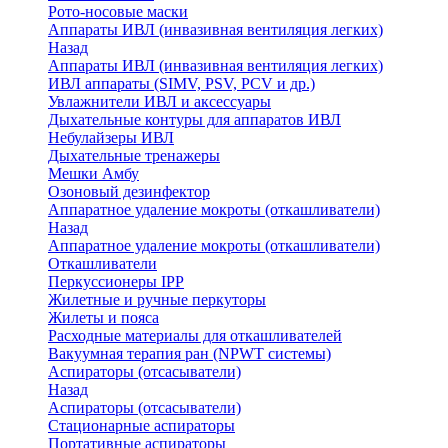
Рото-носовые маски
Аппараты ИВЛ (инвазивная вентиляция легких)
Назад
Аппараты ИВЛ (инвазивная вентиляция легких)
ИВЛ аппараты (SIMV, PSV, PCV и др.)
Увлажнители ИВЛ и аксессуары
Дыхательные контуры для аппаратов ИВЛ
Небулайзеры ИВЛ
Дыхательные тренажеры
Мешки Амбу
Озоновый дезинфектор
Аппаратное удаление мокроты (откашливатели)
Назад
Аппаратное удаление мокроты (откашливатели)
Откашливатели
Перкуссионеры IPP
Жилетные и ручные перкуторы
Жилеты и пояса
Расходные материалы для откашливателей
Вакуумная терапия ран (NPWT системы)
Аспираторы (отсасыватели)
Назад
Аспираторы (отсасыватели)
Стационарные аспираторы
Портативные аспираторы