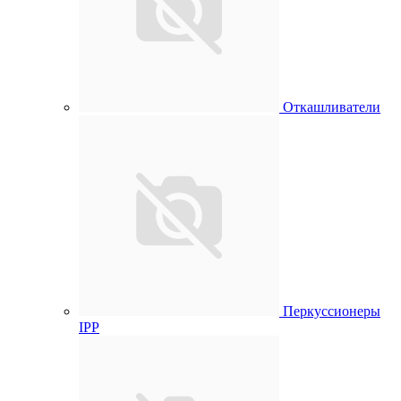
Откашливатели
Перкуссионеры
IPP