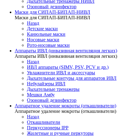
Дыхательные тренажеры НИВЛ
Озоновый дезинфектор
Маски для СИПАП-БИПАП-НИВЛ
Маски для СИПАП-БИПАП-НИВЛ
Назад
Детские маски
Канюльные маски
Носовые маски
Рото-носовые маски
Аппараты ИВЛ (инвазивная вентиляция легких)
Аппараты ИВЛ (инвазивная вентиляция легких)
Назад
ИВЛ аппараты (SIMV, PSV, PCV и др.)
Увлажнители ИВЛ и аксессуары
Дыхательные контуры для аппаратов ИВЛ
Небулайзеры ИВЛ
Дыхательные тренажеры
Мешки Амбу
Озоновый дезинфектор
Аппаратное удаление мокроты (откашливатели)
Аппаратное удаление мокроты (откашливатели)
Назад
Откашливатели
Перкуссионеры IPP
Жилетные и ручные перкуторы