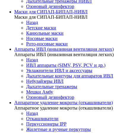
Дыхательные тренажеры НИВЛ
Озоновый дезинфектор
Маски для СИПАП-БИПАП-НИВЛ
Маски для СИПАП-БИПАП-НИВЛ
Назад
Детские маски
Канюльные маски
Носовые маски
Рото-носовые маски
Аппараты ИВЛ (инвазивная вентиляция легких)
Аппараты ИВЛ (инвазивная вентиляция легких)
Назад
ИВЛ аппараты (SIMV, PSV, PCV и др.)
Увлажнители ИВЛ и аксессуары
Дыхательные контуры для аппаратов ИВЛ
Небулайзеры ИВЛ
Дыхательные тренажеры
Мешки Амбу
Озоновый дезинфектор
Аппаратное удаление мокроты (откашливатели)
Аппаратное удаление мокроты (откашливатели)
Назад
Откашливатели
Перкуссионеры IPP
Жилетные и ручные перкуторы