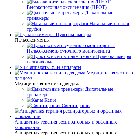
Высокопоточная оксигенация (HFOT)
Дыхательные
тренажеры
Назальные канюли,
трубки
Пульсоксиметры
Пульсоксиметры
Пульсоксиметр суточного мониторинга
Пульсоксиметры
пальчиковые
УЗИ аппараты
Медицинская техника
для дома
Медицинская техника для дома
Дыхательные
тренажеры
Капы
Светотерапия
Аппаратная терапия респираторных и орфанных
заболеваний
Аппаратная терапия респираторных и орфанных