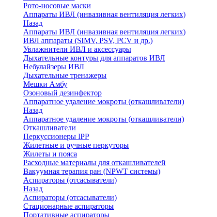
Рото-носовые маски
Аппараты ИВЛ (инвазивная вентиляция легких)
Назад
Аппараты ИВЛ (инвазивная вентиляция легких)
ИВЛ аппараты (SIMV, PSV, PCV и др.)
Увлажнители ИВЛ и аксессуары
Дыхательные контуры для аппаратов ИВЛ
Небулайзеры ИВЛ
Дыхательные тренажеры
Мешки Амбу
Озоновый дезинфектор
Аппаратное удаление мокроты (откашливатели)
Назад
Аппаратное удаление мокроты (откашливатели)
Откашливатели
Перкуссионеры IPP
Жилетные и ручные перкуторы
Жилеты и пояса
Расходные материалы для откашливателей
Вакуумная терапия ран (NPWT системы)
Аспираторы (отсасыватели)
Назад
Аспираторы (отсасыватели)
Стационарные аспираторы
Портативные аспираторы