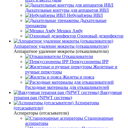
Дыхательные контуры для аппаратов ИВЛ
Небулайзеры ИВЛ
Дыхательные
тренажеры
Мешки Амбу
Озоновый дезинфектор
Аппаратное удаление мокроты (откашливатели)
Аппаратное удаление мокроты (откашливатели)
Откашливатели
Перкуссионеры IPP
Жилетные и
ручные перкуторы
Жилеты и пояса
Расходные материалы для откашливателей
Вакуумная
терапия ран (NPWT системы)
Аспираторы
(отсасыватели)
Аспираторы (отсасыватели)
Стационарные
аспираторы