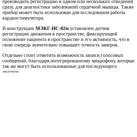
производить регистрацию в одном или нескольких отведений
сразу, для диагностики заболеваний сердечной мышцы. Также
прибор может быть использован для исследования работы
кардиостимулятора.
В конструкции
МЭКГ-НС-02м
установлен датчик
регистрации движения в пространстве, фиксирующий
положение пациента в пространстве и его активность, что в
свою очередь значительно повышает точность замеров.
Отдельно стоит отметить возможность записи голосовых
сообщений, благодаря интегрированному микрофону, которые
так же могут быть использованные для последующего
анализа.
Импорт полученных результатов суточного или более
длительного мониторинга осуществляется тремя способами
подключения.
МЭКГ-НС-02м
возможно подключать
посредством беспроводной технологии Bluetooth, порта USB
или применить SD-картридер.
МЭКГ-НС-02м
позволят проводить регистрацию ЭКГ на
протяжении 240 часов. При замене элементов питания, запись
показателей продолжится в соответствии с заранее заданными
параметрами.