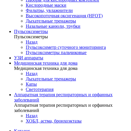
Кислородные маски
Фильтры, увлажнители
Высокопоточная оксигенация (HFOT)
Дыхательные тренажеры
Назальные канюли, трубки
Пульсоксиметры
Пульсоксиметры
Назад
Пульсоксиметр суточного мониторинга
Пульсоксиметры пальчиковые
УЗИ аппараты
Медицинская техника для дома
Медицинская техника для дома
Назад
Дыхательные тренажеры
Капы
Светотерапия
Аппаратная терапия респираторных и орфанных
заболеваний
Аппаратная терапия респираторных и орфанных
заболеваний
Назад
ХОБЛ, астма, бронхоэктазы
Каталог