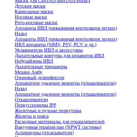
Маски для СИПАП-БИПАП-НИВЛ
Детские маски
Канюльные маски
Носовые маски
Рото-носовые маски
Аппараты ИВЛ (инвазивная вентиляция легких)
Назад
Аппараты ИВЛ (инвазивная вентиляция легких)
ИВЛ аппараты (SIMV, PSV, PCV и др.)
Увлажнители ИВЛ и аксессуары
Дыхательные контуры для аппаратов ИВЛ
Небулайзеры ИВЛ
Дыхательные тренажеры
Мешки Амбу
Озоновый дезинфектор
Аппаратное удаление мокроты (откашливатели)
Назад
Аппаратное удаление мокроты (откашливатели)
Откашливатели
Перкуссионеры IPP
Жилетные и ручные перкуторы
Жилеты и пояса
Расходные материалы для откашливателей
Вакуумная терапия ран (NPWT системы)
Аспираторы (отсасыватели)