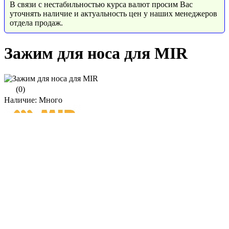
В связи с нестабильностью курса валют просим Вас
уточнять наличие и актуальность цен у наших менеджеров
отдела продаж.
Зажим для носа для MIR
(0)
Наличие: Много
594 руб.
/ шт.
До конца акции осталось:
00
дн.
00
час.
00
мин.
Одноразовый
Надежность зажима
Качественный безопасный пластик
Полное описание