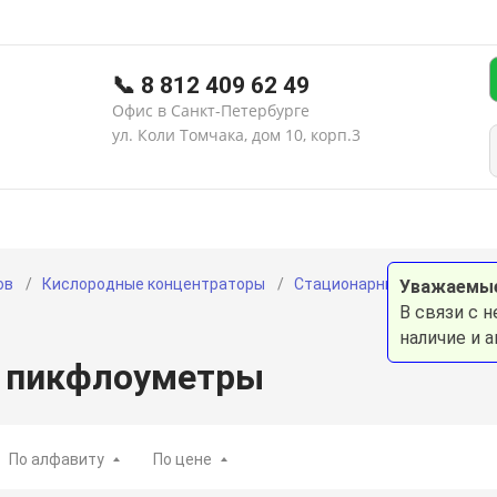
📞 8 812 409 62 49
Офис в Санкт-Петербурге
ул. Коли Томчака, дом 10, корп.3
тика апноэ
Статьи
Вопросы и ответы
Гарантия и
ов
Кислородные концентраторы
Стационарные кислородны
Уважаемые
В связи с 
наличие и 
и пикфлоуметры
По алфавиту
По цене