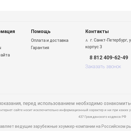
рмация
Помощь
Контакты
г. Санкт-Петербург, 
и
Оплата и доставка
корпус 3
ы
Гарантия
сайта
8 812 409-62-49
Заказать звонок
казания, перед использованием необходимо ознакомитьс
тернет сайте носит исключительно информационный характер и ни при каких у
437 Гражданского кодекса РФ
авляет ведущие зарубежные хоумкер-компании на Российском ры