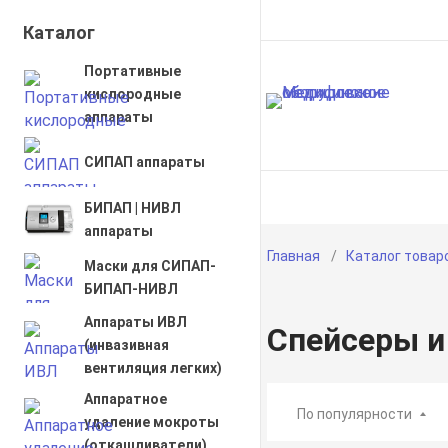
Каталог
Портативные
кислородные
аппараты
СИПАП аппараты
О компании
Диагнос
БИПАП | НИВЛ
аппараты
Главная
Каталог товар
Маски для СИПАП-
БИПАП-НИВЛ
Аппараты ИВЛ
Спейсеры 
(инвазивная
вентиляция легких)
Аппаратное
По популярности
удаление мокроты
(откашливатели)