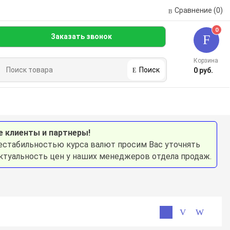
Сравнение
(0)
0
Заказать звонок
Корзина
Поиск
0 руб.
 сервис
Оплата и доставка
Аренда
Контакты
е концентраторы
Спейсеры и пикфлоуметры
 клиенты и партнеры!
нестабильностью курса валют просим Вас уточнять
актуальность цен у наших менеджеров отдела продаж.