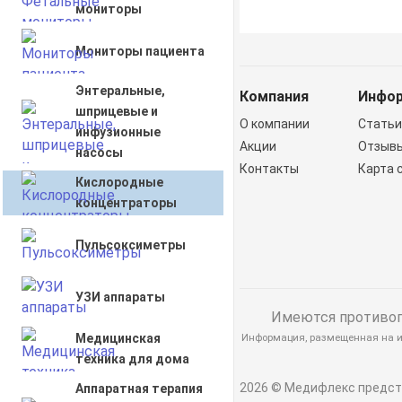
мониторы
Мониторы пациента
Энтеральные,
Компания
Инфо
шприцевые и
О компании
Стать
инфузионные
Акции
Отзыв
насосы
Контакты
Карта 
Кислородные
концентраторы
Пульсоксиметры
УЗИ аппараты
Имеются противопо
Медицинская
Информация, размещенная на ин
техника для дома
2026 © Медифлекс предст
Аппаратная терапия