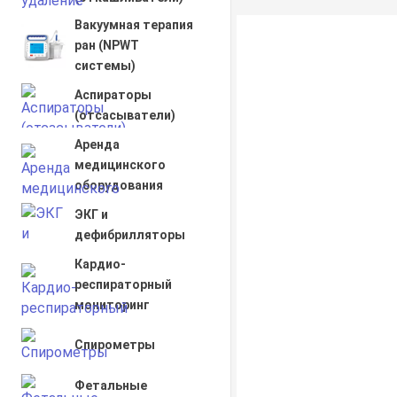
Вакуумная терапия
ран (NPWT
системы)
Аспираторы
(отсасыватели)
Аренда
медицинского
оборудования
ЭКГ и
дефибрилляторы
Кардио-
респираторный
мониторинг
Спирометры
Фетальные