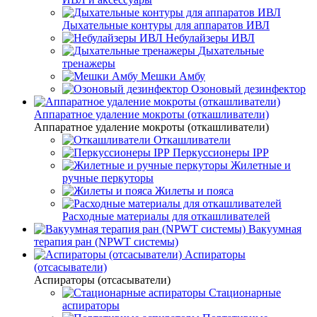
Дыхательные контуры для аппаратов ИВЛ
Небулайзеры ИВЛ
Дыхательные
тренажеры
Мешки Амбу
Озоновый дезинфектор
Аппаратное удаление мокроты (откашливатели)
Аппаратное удаление мокроты (откашливатели)
Откашливатели
Перкуссионеры IPP
Жилетные и
ручные перкуторы
Жилеты и пояса
Расходные материалы для откашливателей
Вакуумная
терапия ран (NPWT системы)
Аспираторы
(отсасыватели)
Аспираторы (отсасыватели)
Стационарные
аспираторы