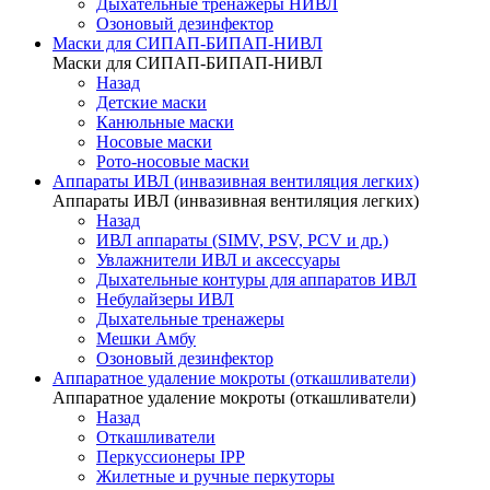
Дыхательные тренажеры НИВЛ
Озоновый дезинфектор
Маски для СИПАП-БИПАП-НИВЛ
Маски для СИПАП-БИПАП-НИВЛ
Назад
Детские маски
Канюльные маски
Носовые маски
Рото-носовые маски
Аппараты ИВЛ (инвазивная вентиляция легких)
Аппараты ИВЛ (инвазивная вентиляция легких)
Назад
ИВЛ аппараты (SIMV, PSV, PCV и др.)
Увлажнители ИВЛ и аксессуары
Дыхательные контуры для аппаратов ИВЛ
Небулайзеры ИВЛ
Дыхательные тренажеры
Мешки Амбу
Озоновый дезинфектор
Аппаратное удаление мокроты (откашливатели)
Аппаратное удаление мокроты (откашливатели)
Назад
Откашливатели
Перкуссионеры IPP
Жилетные и ручные перкуторы