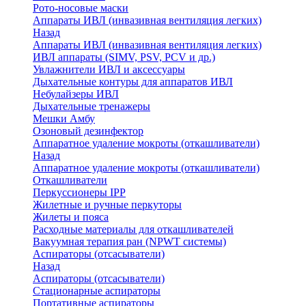
Рото-носовые маски
Аппараты ИВЛ (инвазивная вентиляция легких)
Назад
Аппараты ИВЛ (инвазивная вентиляция легких)
ИВЛ аппараты (SIMV, PSV, PCV и др.)
Увлажнители ИВЛ и аксессуары
Дыхательные контуры для аппаратов ИВЛ
Небулайзеры ИВЛ
Дыхательные тренажеры
Мешки Амбу
Озоновый дезинфектор
Аппаратное удаление мокроты (откашливатели)
Назад
Аппаратное удаление мокроты (откашливатели)
Откашливатели
Перкуссионеры IPP
Жилетные и ручные перкуторы
Жилеты и пояса
Расходные материалы для откашливателей
Вакуумная терапия ран (NPWT системы)
Аспираторы (отсасыватели)
Назад
Аспираторы (отсасыватели)
Стационарные аспираторы
Портативные аспираторы