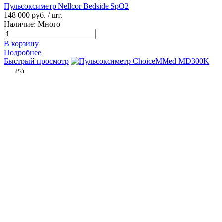
Пульсоксиметр Nellcor Bedside SpO2
148 000 руб.
/ шт.
Наличие: Много
В корзину
Подробнее
Быстрый просмотр
(5)
Пульсоксиметр ChoiceMMed MD300K
Оставить заявку
Подробнее
Быстрый просмотр
(3)
Пульсоксиметр Bitmos Sat 805
129 900 руб.
/ шт.
Наличие: Много
В корзину
Подробнее
Все товары категории
Все товары бренда Weinmann