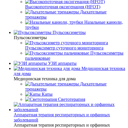
Высокопоточная оксигенация (HFOT)
Дыхательные
тренажеры
Назальные канюли,
трубки
Пульсоксиметры
Пульсоксиметры
Пульсоксиметр суточного мониторинга
Пульсоксиметры
пальчиковые
УЗИ аппараты
Медицинская техника
для дома
Медицинская техника для дома
Дыхательные
тренажеры
Капы
Светотерапия
Аппаратная терапия респираторных и орфанных
заболеваний
Аппаратная терапия респираторных и орфанных