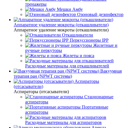
тренажеры
Мешки Амбу
Озоновый дезинфектор
Аппаратное удаление мокроты (откашливатели)
Аппаратное удаление мокроты (откашливатели)
Откашливатели
Перкуссионеры IPP
Жилетные и
ручные перкуторы
Жилеты и пояса
Расходные материалы для откашливателей
Вакуумная
терапия ран (NPWT системы)
Аспираторы
(отсасыватели)
Аспираторы (отсасыватели)
Стационарные
аспираторы
Портативные
аспираторы
Расходные материалы для аспираторов
Аренда