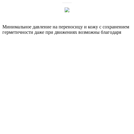
Минимальное давление на переносицу и кожу с сохранением
герметичности даже при движениях возможны благодаря
технологии Advanced Cushion Technology и подвижной
системе фиксации наголовника Active Headgear.
Эластичный наголовник EZFit произведен из дышащего
материала. Контакт кожи и головных ремней исключен
благодаря уникальному налобному креплению Touchless
Spacebar. Быстросъемный держатель наголовника
обеспечивает быструю и правильную установку и снятие
маски.
Угловой отвод вращается на 360о для комфортного
расположения дыхательного контура.