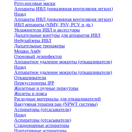
Рото-носовые маски
Аппараты ИВЛ (инвазивная вентиляция легких)
Назад
Аппараты ИВЛ (инвазивная вентиляция легких)
ИВЛ аппараты (SIMV, PSV, PCV и др.)
Увлажнители ИВЛ и аксессуары
Дыхательные контуры для аппаратов ИВЛ
Небулайзеры ИВЛ
Дыхательные тренажеры
Мешки Амбу
Озоновый дезинфектор
Аппаратное удаление мокроты (откашливатели)
Назад
Аппаратное удаление мокроты (откашливатели)
Откашливатели
Перкуссионеры IPP
Жилетные и ручные перкуторы
Жилеты и пояса
Расходные материалы для откашливателей
Вакуумная терапия ран (NPWT системы)
Аспираторы (отсасыватели)
Назад
Аспираторы (отсасыватели)
Стационарные аспираторы
Портативные аспираторы