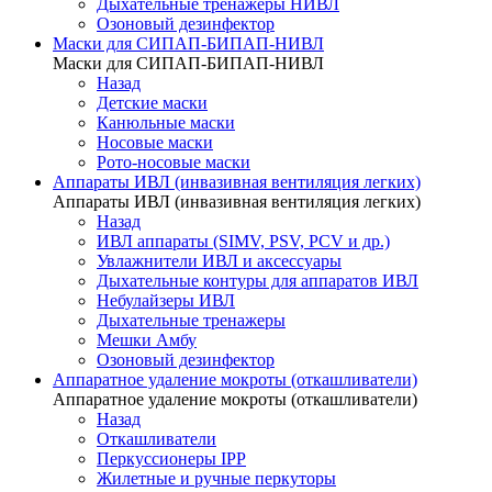
Дыхательные тренажеры НИВЛ
Озоновый дезинфектор
Маски для СИПАП-БИПАП-НИВЛ
Маски для СИПАП-БИПАП-НИВЛ
Назад
Детские маски
Канюльные маски
Носовые маски
Рото-носовые маски
Аппараты ИВЛ (инвазивная вентиляция легких)
Аппараты ИВЛ (инвазивная вентиляция легких)
Назад
ИВЛ аппараты (SIMV, PSV, PCV и др.)
Увлажнители ИВЛ и аксессуары
Дыхательные контуры для аппаратов ИВЛ
Небулайзеры ИВЛ
Дыхательные тренажеры
Мешки Амбу
Озоновый дезинфектор
Аппаратное удаление мокроты (откашливатели)
Аппаратное удаление мокроты (откашливатели)
Назад
Откашливатели
Перкуссионеры IPP
Жилетные и ручные перкуторы