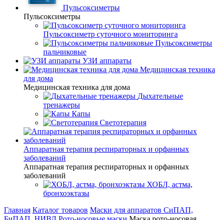
Пульсоксиметры
Пульсоксиметры
Пульсоксиметр суточного мониторинга
Пульсоксиметры
пальчиковые
УЗИ аппараты
Медицинская техника
для дома
Медицинская техника для дома
Дыхательные
тренажеры
Капы
Светотерапия
Аппаратная терапия респираторных и орфанных
заболеваний
Аппаратная терапия респираторных и орфанных
заболеваний
ХОБЛ, астма,
бронхоэктазы
Главная
Каталог товаров
Маски для аппаратов СиПАП,
БиПАП, НИВЛ
Рото-носовые маски
Маска рото-носовая,