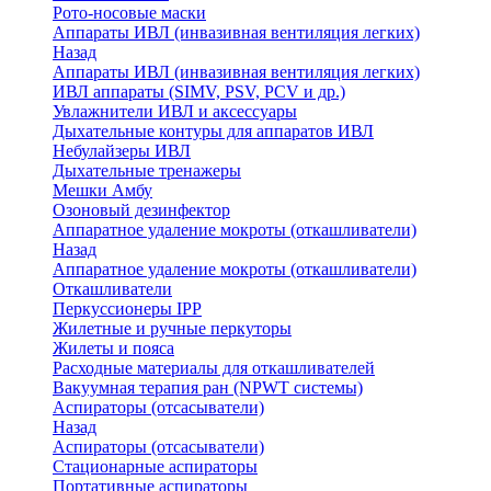
Рото-носовые маски
Аппараты ИВЛ (инвазивная вентиляция легких)
Назад
Аппараты ИВЛ (инвазивная вентиляция легких)
ИВЛ аппараты (SIMV, PSV, PCV и др.)
Увлажнители ИВЛ и аксессуары
Дыхательные контуры для аппаратов ИВЛ
Небулайзеры ИВЛ
Дыхательные тренажеры
Мешки Амбу
Озоновый дезинфектор
Аппаратное удаление мокроты (откашливатели)
Назад
Аппаратное удаление мокроты (откашливатели)
Откашливатели
Перкуссионеры IPP
Жилетные и ручные перкуторы
Жилеты и пояса
Расходные материалы для откашливателей
Вакуумная терапия ран (NPWT системы)
Аспираторы (отсасыватели)
Назад
Аспираторы (отсасыватели)
Стационарные аспираторы
Портативные аспираторы