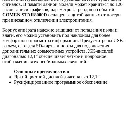
сигналов. В памяти данной модели может храниться до 120
часов записи графиков, параметров, трендов и событий.
COMEN STAR8000D
оснащен защитой данных от потери
при внезапном отключении электропитания.
Корпус аппарата надежно защищен от попадания пыли и
влаги, его можно установить под наклоном для более
комфортного просмотра информации. Предусмотрены USB-
разъем, слот для SD-карты и порты для подключения
дополнительных совместимых устройств. ЖК-дисплей
диагональю 12,1” обеспечивает четкое и подробное
отображение всех необходимых сведений.
Основные преимущества:
Яркий цветной дисплей диагональю 12,1”;
Русифицированное программное обеспечение;
3 уровня настройки тревожных сигналов;
Беспроводное подключение по протоколу Wi-Fi;
Аккумулятор на 4 ч работы;
Интеграция в систему клинического мониторинга;
Возможность подключить специализированные модули;
Функциональные кнопки и ручка-регулятор;
3 варианта крепления монитора;
Регистрация аритмий и анализ ST-сегмента;
Слот для USB и SD-карты;