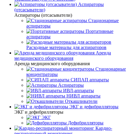
Аспираторы
(отсасыватели)
Аспираторы (отсасыватели)
Стационарные
аспираторы
Портативные
аспираторы
Расходные материалы для аспираторов
Аренда
медицинского оборудования
Аренда медицинского оборудования
Стационарные
концентраторы
СИПАП аппараты
Аспираторы
ИВЛ-аппараты
НИВЛ аппараты
Откашливатели
ЭКГ и дефибрилляторы
ЭКГ и дефибрилляторы
ЭКГ
Дефибрилляторы
Кардио-
респираторный мониторинг