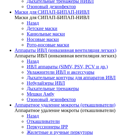
Дыхательные тренажеры НИВЛ
Озоновый дезинфектор
Маски для СИПАП-БИПАП-НИВЛ
Маски для СИПАП-БИПАП-НИВЛ
Назад
Детские маски
Канюльные маски
Носовые маски
Рото-носовые маски
Аппараты ИВЛ (инвазивная вентиляция легких)
Аппараты ИВЛ (инвазивная вентиляция легких)
Назад
ИВЛ аппараты (SIMV, PSV, PCV и др.)
Увлажнители ИВЛ и аксессуары
Дыхательные контуры для аппаратов ИВЛ
Небулайзеры ИВЛ
Дыхательные тренажеры
Мешки Амбу
Озоновый дезинфектор
Аппаратное удаление мокроты (откашливатели)
Аппаратное удаление мокроты (откашливатели)
Назад
Откашливатели
Перкуссионеры IPP
Жилетные и ручные перкуторы