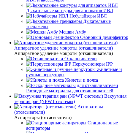
Дыхательные контуры для аппаратов ИВЛ
Небулайзеры ИВЛ
Дыхательные
тренажеры
Мешки Амбу
Озоновый дезинфектор
Аппаратное удаление мокроты (откашливатели)
Аппаратное удаление мокроты (откашливатели)
Откашливатели
Перкуссионеры IPP
Жилетные и
ручные перкуторы
Жилеты и пояса
Расходные материалы для откашливателей
Вакуумная
терапия ран (NPWT системы)
Аспираторы
(отсасыватели)
Аспираторы (отсасыватели)
Стационарные
аспираторы