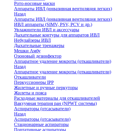
Рото-носовые маски
Аппараты ИВЛ (инвазивная вентиляция легких)
Назад
Аппараты ИВЛ (инвазивная вентиляция легких)
ИВЛ аппараты (SIMV, PSV, PCV и др.)
Увлажнители ИВЛ и аксессуары
Дыхательные контуры для аппаратов ИВЛ
Небулайзеры ИВЛ
Дыхательные тренажеры
Мешки Амбу
Озоновый дезинфектор
Аппаратное удаление мокроты (откашливатели)
Назад
Аппаратное удаление мокроты (откашливатели)
Откашливатели
Перкуссионеры IPP
Жилетные и ручные перкуторы
Жилеты и пояса
Расходные материалы для откашливателей
Вакуумная терапия ран (NPWT системы)
Аспираторы (отсасыватели)
Назад
Аспираторы (отсасыватели)
Стационарные аспираторы
Портативные аспираторы