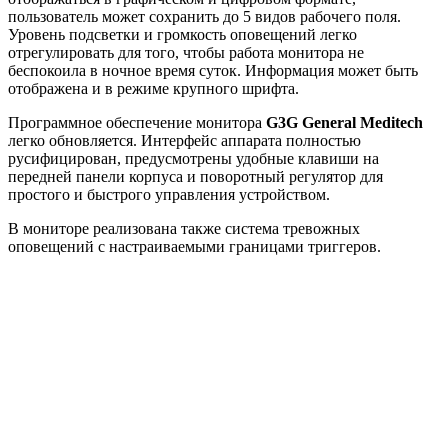
пользователь может сохранить до 5 видов рабочего поля.
Уровень подсветки и громкость оповещений легко
отрегулировать для того, чтобы работа монитора не
беспокоила в ночное время суток. Информация может быть
отображена и в режиме крупного шрифта.
Программное обеспечение монитора
G3G General Meditech
легко обновляется. Интерфейс аппарата полностью
русифицирован, предусмотрены удобные клавиши на
передней панели корпуса и поворотный регулятор для
простого и быстрого управления устройством.
В мониторе реализована также система тревожных
оповещений с настраиваемыми границами триггеров.
Устройство оповещает о критических изменениях в состоянии
пациента или технических неполадках.
Память
G3G General Meditech
сохраняет до 360 часов трендов
для отслеживания динамики показателей. Монитор возможно
интегрировать в сеть центрального мониторинга клиники,
проводить удаленный мониторинг.
Быстрое восстановление после импульса дефибриллятора и
устойчивость к помехам позволяют применять монитор в
операционных залах и реанимационных отделениях.