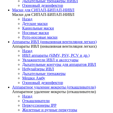
Дыхательные тренажеры НИВЛ
Озоновый дезинфектор
Маски для СИПАП-БИПАП-НИВЛ
Маски для СИПАП-БИПАП-НИВЛ
Назад
Детские маски
Канюльные маски
Носовые маски
Рото-носовые маски
Аппараты ИВЛ (инвазивная вентиляция легких)
Аппараты ИВЛ (инвазивная вентиляция легких)
Назад
ИВЛ аппараты (SIMV, PSV, PCV и др.)
Увлажнители ИВЛ и аксессуары
Дыхательные контуры для аппаратов ИВЛ
Небулайзеры ИВЛ
Дыхательные тренажеры
Мешки Амбу
Озоновый дезинфектор
Аппаратное удаление мокроты (откашливатели)
Аппаратное удаление мокроты (откашливатели)
Назад
Откашливатели
Перкуссионеры IPP
Жилетные и ручные перкуторы